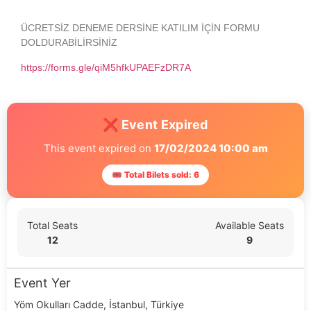
ÜCRETSİZ DENEME DERSİNE KATILIM İÇİN FORMU
DOLDURABİLİRSİNİZ
https://forms.gle/qiM5hfkUPAEFzDR7A
❌ Event Expired
This event expired on
17/02/2024 10:00 am
🎟 Total Bilets sold: 6
Total Seats
Available Seats
12
9
Event Yer
Yöm Okulları Cadde, İstanbul, Türkiye