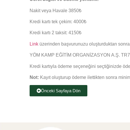
Nakit veya Havale 3850₺
Kredi kartı tek çekim: 4000₺
Kredi kartı 2 taksit: 4150₺
Link
üzerinden başvurunuzu oluşturduktan sonra ilg
YÖM KAMP EĞİTİM ORGANİZASYON A.Ş. TR73 0006
Kredi kartıyla ödeme seçeneğini seçtiğinizde ödeme
Not:
Kayıt oluşturup ödeme ilettikten sonra minimu
Önceki Sayfaya Dön