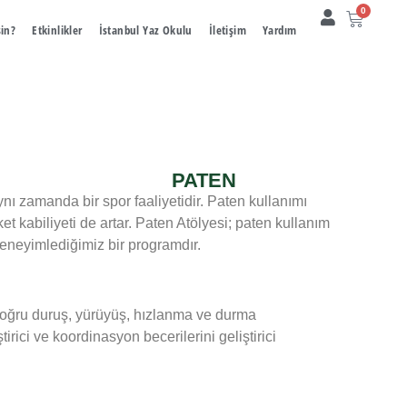
0
sin?
Etkinlikler
İstanbul Yaz Okulu
İletişim
Yardım
PATEN
nı zamanda bir spor faaliyetidir. Paten kullanımı
t kabiliyeti de artar. Paten Atölyesi; paten kullanım
deneyimlediğimiz bir programdır.
doğru duruş, yürüyüş, hızlanma ve durma
ştirici ve koordinasyon becerilerini geliştirici