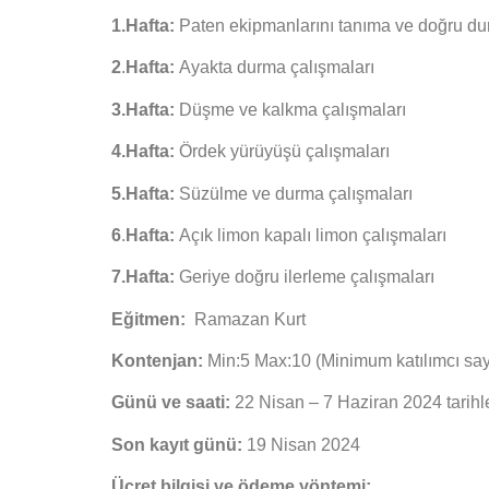
1.Hafta:
Paten ekipmanlarını tanıma ve doğru dur
2
.
Hafta:
Ayakta durma çalışmaları
3.Hafta:
Düşme ve kalkma çalışmaları
4.Hafta:
Ördek yürüyüşü çalışmaları
5.Hafta:
Süzülme ve durma çalışmaları
6
.
Hafta:
Açık limon kapalı limon çalışmaları
7.Hafta:
Geriye doğru ilerleme çalışmaları
Eğitmen:
Ramazan Kurt
Kontenjan:
Min:5 Max:10 (Minimum katılımcı sayıs
Günü ve saati:
22 Nisan – 7 Haziran 2024 tarihle
Son kayıt günü:
19 Nisan 2024
Ücret bilgisi ve ödeme yöntemi: