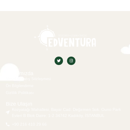
Hakkımızda
Mesafeli Satış Sözleşmesi
Ön Bilgilendirme
Gizlilik Politikası
Bize Ulaşın
Kozyatağı Mahallesi, Bayar Cad. Değirmen Sok. Ouno Park
Evleri B Blok Daire: 1-2 34742 Kadıköy, İSTANBUL
+90 216 410 29 66