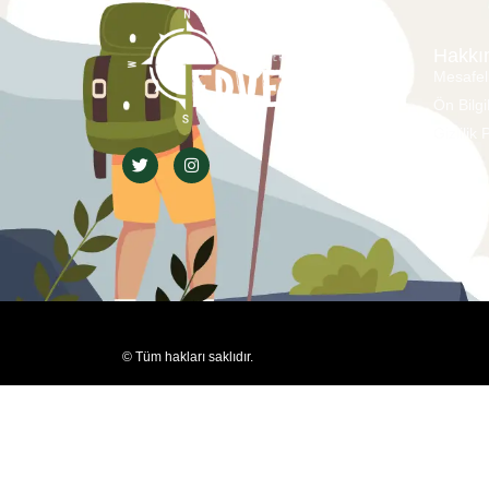
Hakkı
Mesafel
Ön Bilg
Gizlilik 
© Tüm hakları saklıdır.