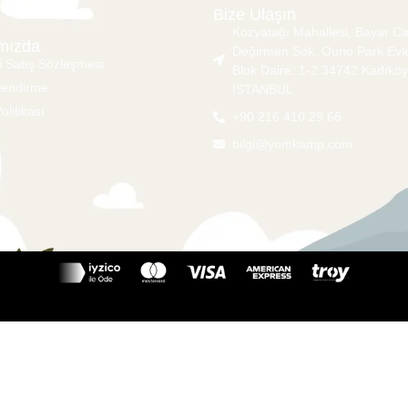
Bize Ulaşın
Kozyatağı Mahallesi, Bayar Ca
mızda
Değirmen Sok. Ouno Park Evle
i Satış Sözleşmesi
Blok Daire: 1-2 34742 Kadıköy
ilendirme
İSTANBUL
Politikası
+90 216 410 29 66
bilgi@yomkamp.com