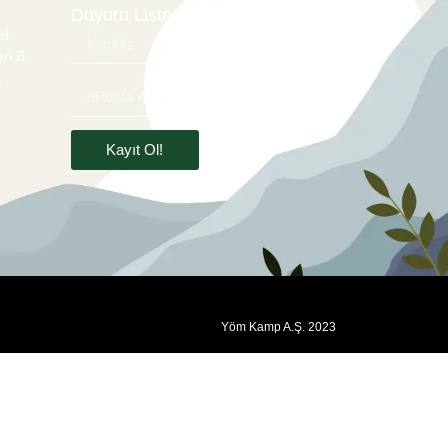
Duyuru Listesi
d.
ri B
,
Kayıt Ol!
Yöm Kamp A.Ş. 2023