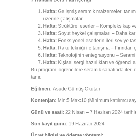
Hafta:
Gelişmiş seramik malzemeleri tanıma v
üzerine çalışmalar.
Hafta:
Strüktürel eserler – Kompleks kap ve 
Hafta:
Soyut heykel çalışmaları – Daha karma
Hafta:
Fonksiyonel eserlerin ileri seviye ta
Hafta:
Raku tekniği ile tanışma – Fırından ç
Hafta:
Teknolojinin entegrasyonu – Seramik v
Hafta:
Kişisel sergi hazırlıkları ve öğrenci 
Bu program, öğrencilere seramik sanatında ileri
tanır.
Eğitmen:
Asude Gümüş Okutan
Kontenjan:
Min:5 Max:10 (Minimum katılımcı sayıs
Günü ve saati:
22 Nisan – 7 Haziran 2024 tarihl
Son kayıt günü:
19 Haziran 2024
Ücret bilgisi ve ödeme yöntemi: