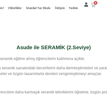
0
sin?
Etkinlikler
İstanbul Yaz Okulu
İletişim
Yardım
Asude ile SERAMİK (2.Seviye)
mik eğitimi almış öğrencilerin katılımına açıktır.
n seramik sanatındaki becerilerini daha derinleştirmeleri ve yaratı
ojeler ve özgün tasarımlarla dersleri zenginleştirmeyi amaçlar.
ğrencilere daha karmaşık seramik tekniklerini öğretme, özgün pro