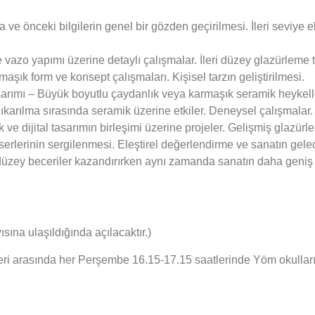
e önceki bilgilerin genel bir gözden geçirilmesi. İleri seviye e
vazo yapımı üzerine detaylı çalışmalar. İleri düzey glazürleme t
şık form ve konsept çalışmaları. Kişisel tarzın geliştirilmesi.
sarımı – Büyük boyutlu çaydanlık veya karmaşık seramik heykeller
ıkarılma sırasında seramik üzerine etkiler. Deneysel çalışmalar.
e dijital tasarımın birleşimi üzerine projeler. Gelişmiş glazürl
eserlerinin sergilenmesi. Eleştirel değerlendirme ve sanatın gelec
 düzey beceriler kazandırırken aynı zamanda sanatın daha geniş
ına ulaşıldığında açılacaktır.)
eri arasında her Perşembe 16.15-17.15 saatlerinde Yöm okulları