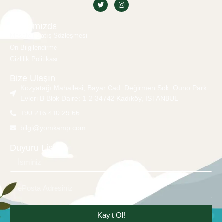
Hakkımızda
Mesafeli Satış Sözleşmesi
Ön Bilgilendirme
Gizlilik Politikası
Bize Ulaşın
Kozyatağı Mahallesi, Bayar Cad. Değirmen Sok. Ouno Park
Evleri B Blok Daire: 1-2 34742 Kadıköy, İSTANBUL
+90 216 410 29 66
bilgi@yomkamp.com
Duyuru Listesi
Kayıt Ol!